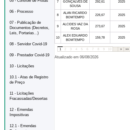
05 - Controle de Frotas
7
GONÇALVES DE
292,61
2025
SOUSA
06 - Processo
ALAN RICARDO
8
226,67
2025
BOMTEMPO
07 - Publicação de
ALCIDES VAZ DA
9
273,67
2025
Documentos (Decretos,
ROSA
Leis, Portarias...)
ALEX EDUARDO
10
159,78
2025
BOMTEMPO
08 - Servidor Covid-19
1
2
3
4
5
6
7
8
9
10
»
»»
09 - Prestador Covid-19
Atualizado em 06/08/2026
10 - Licitações
10.1 - Atas de Registro
de Preço
11 - Licitações
Fracassadas/Desertas
12 - Emendas
Impositivas
12.1 - Emendas