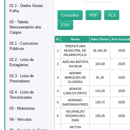
01.1 - Dados Gerais
Folha
02 - Tabela
Remuneratório dos
Cargos
N.
Nome
Valor Dívida
Ano Inclus
02.1 - Concursos
PREFEITURA
Públicos
1
MUNICIPAL DE
26.165,30
2026
PALMINOPOLIS
02.2 - Lista de
ADEJAN BATISTA
2
103,58
2025
Estagiários
DA SILVA
ADEMIR
02.3 - Lista de
3
MARQUES DE
81,36
2025
Prestadores
OLIVEIRA
ADINOR
4
124,28
2025
02.4 - Lista de
CARLOS PINTO
Terceirizados
ADRIANO
5
130,72
2025
SARDINHA PIRES
03 - Motoristas
AGUINALDO
6
RODRIGUES
156,26
2025
04 - Veículos
DIAS
AILTON