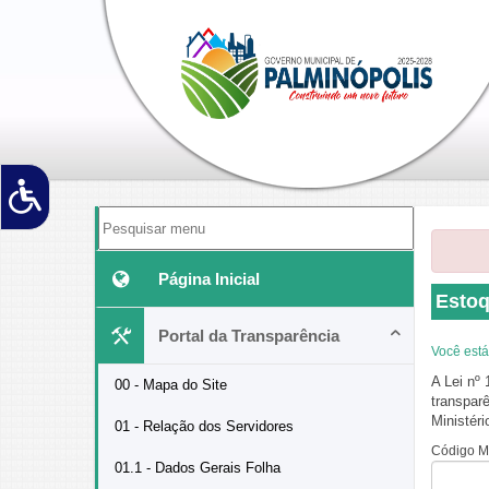
Página Inicial
Estoq
Portal da Transparência
Você está
A Lei nº
00 - Mapa do Site
transparê
Ministér
01 - Relação dos Servidores
Código M
01.1 - Dados Gerais Folha