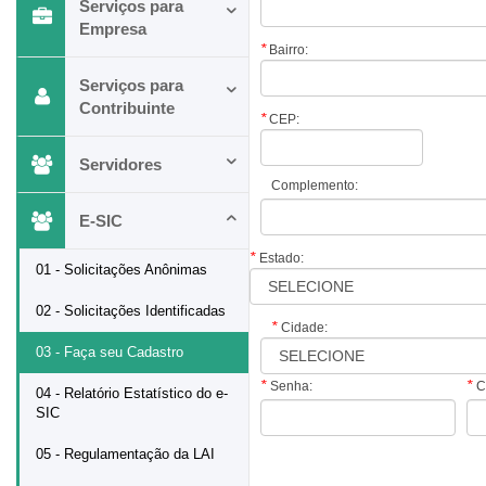
Serviços para
Empresa
*
Bairro:
Serviços para
Contribuinte
*
CEP:
Servidores
Complemento:
E-SIC
*
Estado:
01 - Solicitações Anônimas
02 - Solicitações Identificadas
*
Cidade:
03 - Faça seu Cadastro
*
*
Senha:
C
04 - Relatório Estatístico do e-
SIC
05 - Regulamentação da LAI