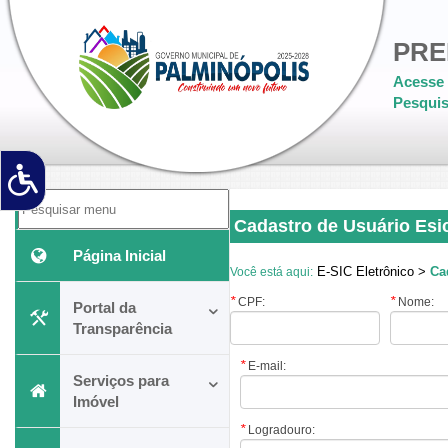
PRE
Acesse 
Pesquis
Cadastro de Usuário Esi
Página Inicial
E-SIC Eletrônico >
Ca
Você está aqui:
*
*
CPF:
Nome:
Portal da
Transparência
*
E-mail:
Serviços para
Imóvel
*
Logradouro: