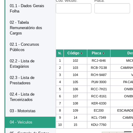
Cód. Veículo:
Placa:
01.1 - Dados Gerais
Folha
02 - Tabela
Remuneratório dos
Cargos
02.1 - Concursos
Públicos
Código
Placa
De
N.
02.2 - Lista de
1
102
RCJ-6I46
MIC
Estagiários
2
103
RCB-7G38
CAMINH
3
104
RCH-9A87
02.3 - Lista de
4
105
PLW-3000
PA C
Prestadores
5
106
RCC-7H21
ONIB
02.4 - Lista de
6
107
RCC-8161
ONIB
Terceirizados
7
108
KER-6330
03 - Motoristas
8
109
EC200
ESCAVADE
9
14
KCL-7349
CAMI
04 - Veículos
10
15
KDU-7760