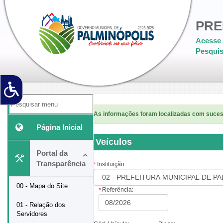
PRE
Acesse 
Pesquis
As informações foram localizadas com suce
Página Inicial
Veículos
Portal da
Transparência
Instituição:
*
00 - Mapa do Site
Referência:
*
01 - Relação dos
Servidores